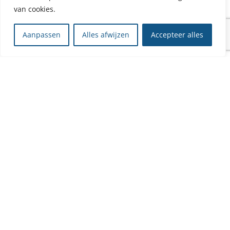
van cookies.
Aanpassen
Alles afwijzen
Accepteer alles
Beyond Angkor Wat: De
ware schatten van
Cambodja onthuld
Hoewel Angkor Wat een majestueus icoon van Cambodja is,
strekt de aantrekkingskracht zich ver uit voorbij deze