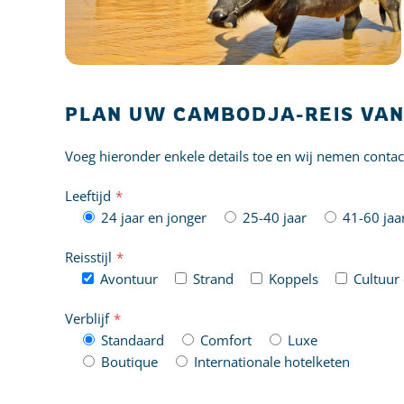
PLAN UW CAMBODJA-REIS VA
Voeg hieronder enkele details toe en wij nemen conta
Leeftijd
*
24 jaar en jonger
25-40 jaar
41-60 jaa
Reisstijl
*
Avontuur
Strand
Koppels
Cultuur
Verblijf
*
Standaard
Comfort
Luxe
Boutique
Internationale hotelketen