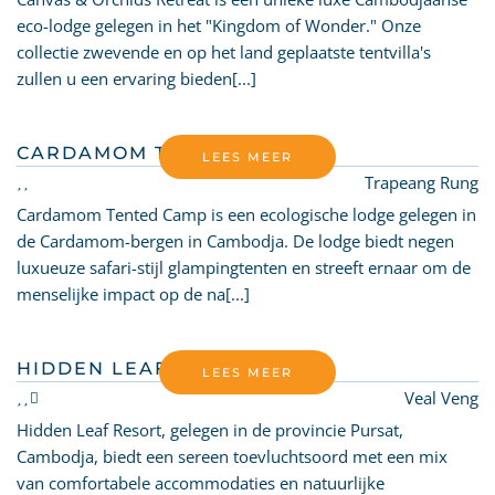
eco-lodge gelegen in het "Kingdom of Wonder." Onze
collectie zwevende en op het land geplaatste tentvilla's
zullen u een ervaring bieden[...]
CARDAMOM TENTED CAMP
LEES MEER
Trapeang Rung
Cardamom Tented Camp is een ecologische lodge gelegen in
de Cardamom-bergen in Cambodja. De lodge biedt negen
luxueuze safari-stijl glampingtenten en streeft ernaar om de
menselijke impact op de na[...]
HIDDEN LEAF RESORT
LEES MEER
Veal Veng
Hidden Leaf Resort, gelegen in de provincie Pursat,
Cambodja, biedt een sereen toevluchtsoord met een mix
van comfortabele accommodaties en natuurlijke