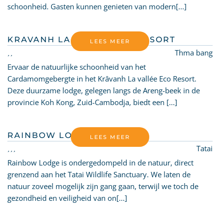
schoonheid. Gasten kunnen genieten van modern[...]
KRAVANH LA VALLEE ECO RESORT
LEES MEER
Thma bang
Ervaar de natuurlijke schoonheid van het
Cardamomgebergte in het Krâvanh La vallée Eco Resort.
Deze duurzame lodge, gelegen langs de Areng-beek in de
provincie Koh Kong, Zuid-Cambodja, biedt een [...]
RAINBOW LODGE
LEES MEER
Tatai
Rainbow Lodge is ondergedompeld in de natuur, direct
grenzend aan het Tatai Wildlife Sanctuary. We laten de
natuur zoveel mogelijk zijn gang gaan, terwijl we toch de
gezondheid en veiligheid van on[...]