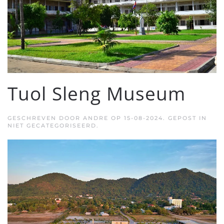
Tuol Sleng Museum
GESCHREVEN DOOR
ANDRE
OP
15-08-2024
. GEPOST IN
NIET GECATEGORISEERD.