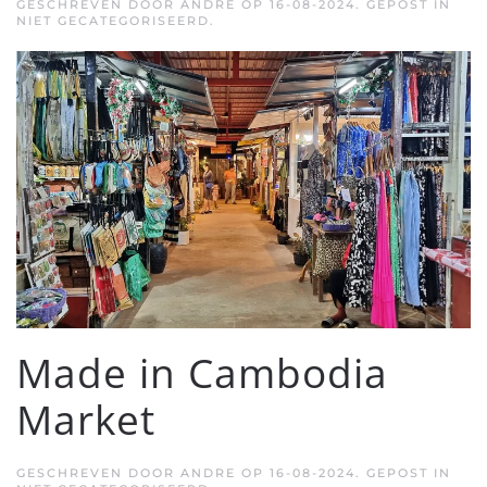
GESCHREVEN DOOR
ANDRE
OP
16-08-2024
. GEPOST IN
NIET GECATEGORISEERD.
Made in Cambodia
Market
GESCHREVEN DOOR
ANDRE
OP
16-08-2024
. GEPOST IN