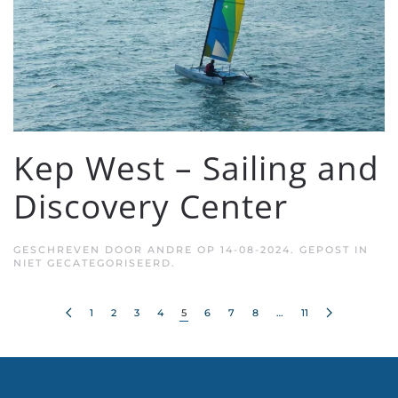
Kep West – Sailing and
Discovery Center
GESCHREVEN DOOR
ANDRE
OP
14-08-2024
. GEPOST IN
NIET GECATEGORISEERD.
1
2
3
4
5
6
7
8
…
11