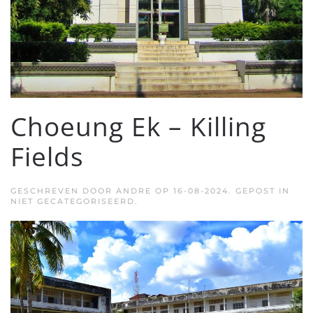
Choeung Ek – Killing
Fields
GESCHREVEN DOOR
ANDRE
OP
16-08-2024
. GEPOST IN
NIET GECATEGORISEERD.