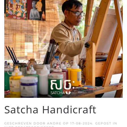
Satcha Handicraft
GESCHREVEN DOOR
ANDRE
OP
17-08-2024
. GEPOST IN