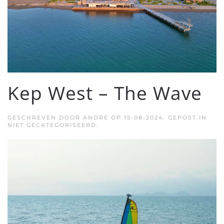
Kep West – The Wave
GESCHREVEN DOOR
ANDRE
OP
15-08-2024
. GEPOST IN
NIET GECATEGORISEERD.