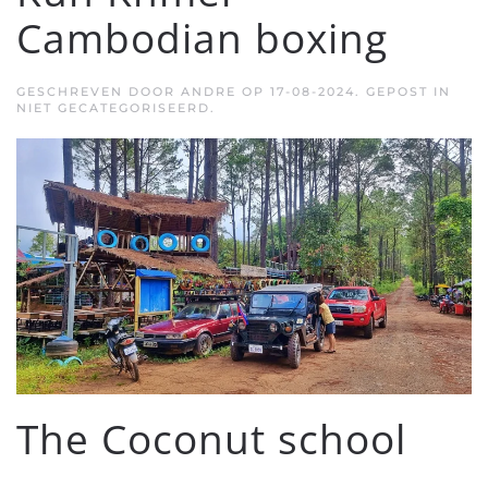
Cambodian boxing
GESCHREVEN DOOR
ANDRE
OP
17-08-2024
. GEPOST IN
NIET GECATEGORISEERD.
The Coconut school