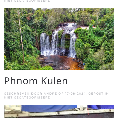
NIET GECATEGORISEERD.
Phnom Kulen
GESCHREVEN DOOR
ANDRE
OP
17-08-2024
. GEPOST IN
NIET GECATEGORISEERD.